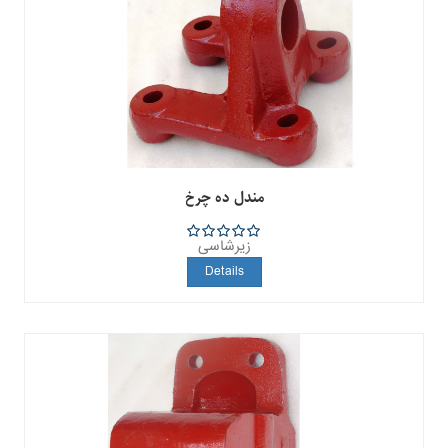
مندل ده چرخ
زیرشاسی
5
Details