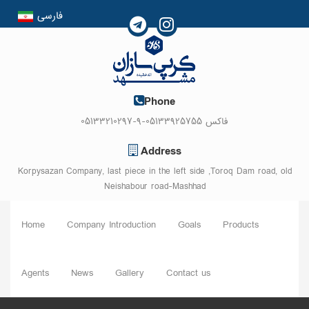
فارسی
English
العربیه
Phone
05133210297-9-فاکس 05133925755
Address
Korpysazan Company, last piece in the left side ,Toroq Dam road, old
Neishabour road-Mashhad
Home
Company Introduction
Goals
Products
Agents
News
Gallery
Contact us