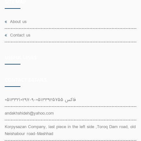
SITE MAP
About us
Contact us
USEFUL LINKS
CONTACT DETAILS
05133210297-9-فاکس 05133925755
andakhshideh@yahoo.com
Korpysazan Company, last piece in the left side ,Toroq Dam road, old
Neishabour road-Mashhad