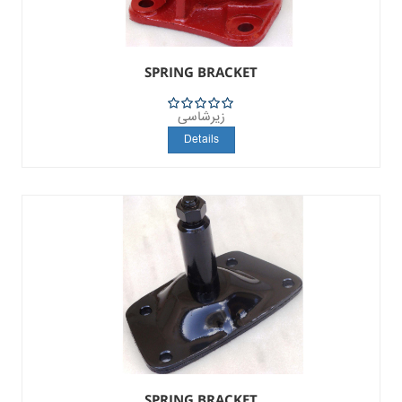
SPRING BRACKET
زیرشاسی
5
Details
SPRING BRACKET